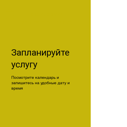
Таксидермия
Harper's Pure Country
Запланируйте
услугу
Посмотрите календарь и
запишитесь на удобные дату и
время