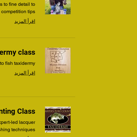
 to fine detail to
competition tips
اقرأ المزيد
ermy class
to fish taxidermy
اقرأ المزيد
nting Class
xpert-led lacquer
shing techniques.