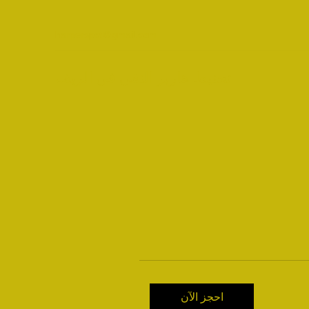
harperspct@gmail.com
تحنيط هاربر النقي في الريف
احجز الآن