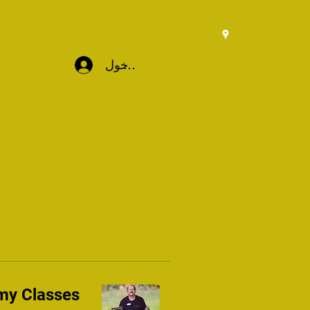
تسجيل الدخول
More
خطط الأعضاء
حسابي
مدونة
اتصال
محل
my Classes